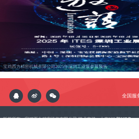
宝鸡西力精密机械有限公司2023年（无锡）参展展会预告
全国服务热
版权所有：宝鸡西力精密机构有限公司 技术支持：大有123
陕ICP备：
09002339号
地址：宝鸡市高新技术开发区高新十七路 电话：0917-8915000(销售部)