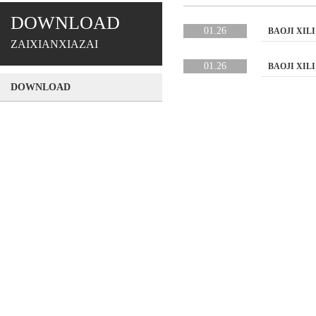
DOWNLOAD
01.26
BAOJI XIL
ZAIXIANXIAZAI
01.26
BAOJI XILI
DOWNLOAD