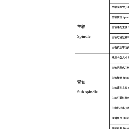
主轴头型式(ISO) 
主轴转速
Spind
主轴
主轴通孔直径
Spindle
主轴可通过棒料直径T
主电机功率(连续
液压卡盘尺寸
主轴头型式(ISO) 
主轴转速
Spind
背轴
主轴通孔直径
Sub spindle
主轴可通过棒料直径T
主电机功率(连续
倾斜角度
Slant
移动距离
Trav