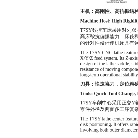
主机：高刚性、高抗振结
Machine Host:
High Rigidit
T7SY数控车床采用对列双
高床鞍抗偏摆能力；床鞍
的针对性设计使机床具有
The T7SY CNC lathe features a
X/Y/Z feed system. Its Z-axis 
design of the lathe saddle, sl
resistance of moving componen
long-term operational stabili
刀具：快速换刀，定位精
Tools:
Quick Tool Change,
T7SY
车削
中心采用正交
Y
零件外径及两面
多工序复
The T7SY lathe center features
disk positioning. It offers ra
involving both outer diameter