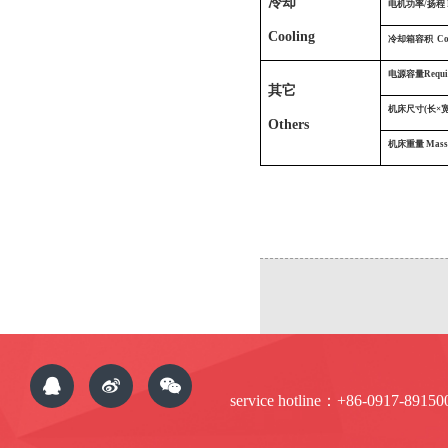
冷却
电机功率/扬程 Mot
Cooling
冷却箱容积
Co
电源容量Required
其它
机床尺寸(长×宽×高
Others
机床重量
Mass
service hotline：+86-0917-89150