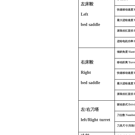
左床鞍
快速移动速度
Left
最大进给速度
bed saddle
滚珠丝杠直径
进给电机功率
倾斜角度
Slant
右床鞍
移动距离
Trav
Right
快速移动速度
bed saddle
最大进给速度
滚珠丝杠直径
驱动形式
Driv
左/右刀塔
刀位数
Number 
left/Right turret
刀具尺寸(车削/镗孔) 