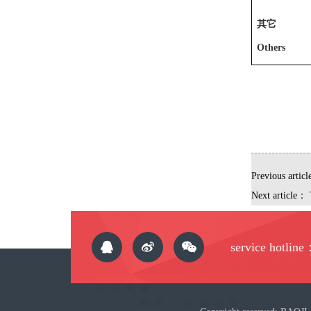
其它
Others
Previous artic
Next article：
service hotlin