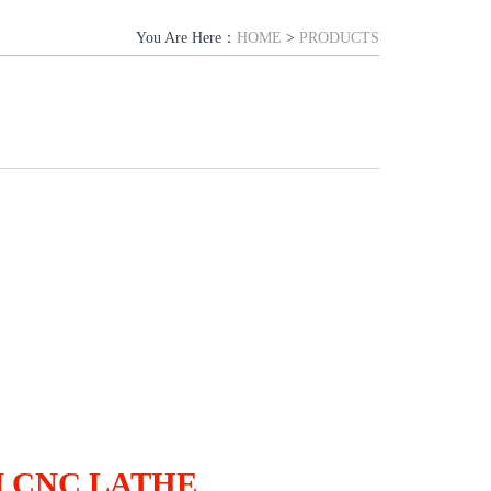
You Are Here：
HOME
>
PRODUCTS
N
CNC LATHE