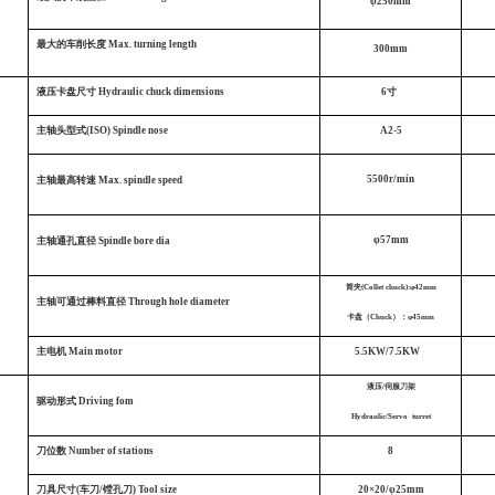
φ250mm
最大的车削长度
Max. turning length
300mm
液压卡盘尺寸
Hydraulic chuck dimensions
6寸
主轴头型式(ISO)
Spindle nose
A2-5
5500r/min
主轴最高转速
Max. spindle speed
φ57mm
主轴通孔直径
Spindle bore dia
筒夹(Collet chuck):φ42mm
主轴可通过棒料直径
Through hole diameter
卡盘（Chuck）：φ45mm
主电机
Main motor
5.5KW/7.5KW
液压/伺服刀架
驱动形式
Driving fom
Hydraulic/Servo turret
刀位数
Number of stations
8
刀具尺寸(车刀/镗孔刀) Tool size
20×20/φ25mm