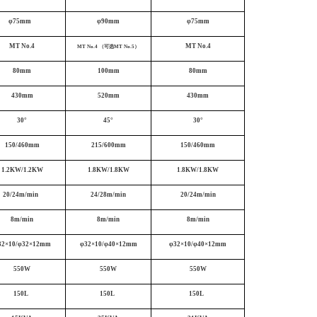
φ75mm
φ90mm
φ75mm
MT No.4
MT No.4
MT No.4 （可选MT No.5）
80mm
100mm
80mm
430mm
520mm
430mm
30°
45°
30°
150/460mm
215/600mm
150/460mm
1.2KW/1.2KW
1.8KW/1.8KW
1.8KW/1.8KW
20/24m/min
24/28m/min
20/24m/min
8m/min
8m/min
8m/min
32×10/φ32×12mm
φ32×10/φ40×12mm
φ32×10/φ40×12mm
550W
550W
550W
150L
150L
150L