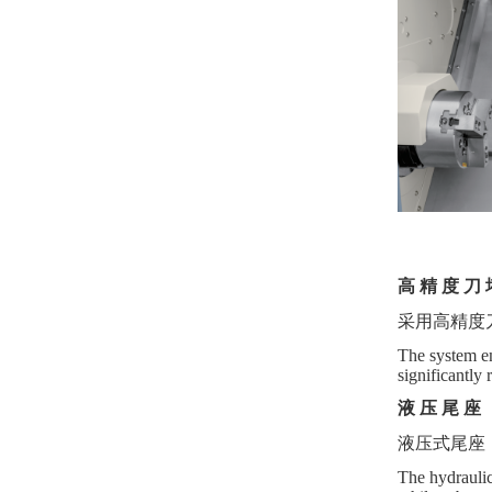
高
精
度
刀
采用高精度
The system em
significantly
液
压
尾
座
液压式尾座
The hydraulic