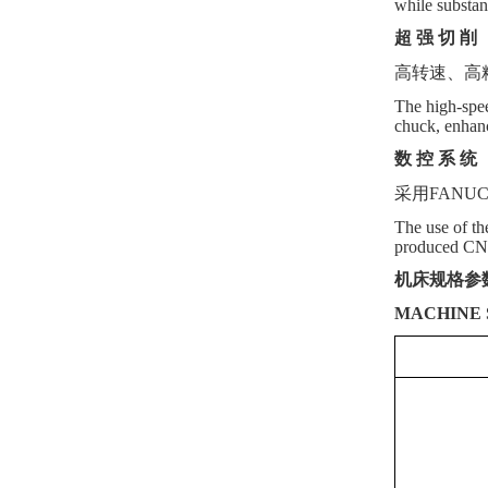
while substan
超
强
切
削
高转速、高
The high-spee
chuck, enhanc
数
控
系
统
采用
FAN
The use of th
produced CNC 
机床规格参
MACHINE 