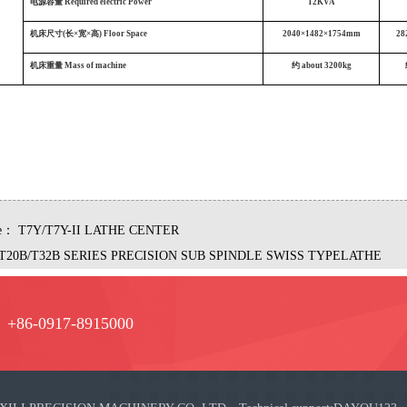
电源容量
Required electric Power
12KVA
机床尺寸(长×宽×高)
Floor Space
2040×1482×1754mm
28
机床重量
Mass of machine
约
about
3200
kg
le：
T7Y/T7Y-II LATHE CENTER
T20B/T32B SERIES PRECISION SUB SPINDLE SWISS TYPELATHE
e：+86-0917-8915000