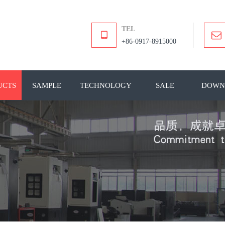
TEL
+86-0917-8915000
UCTS
SAMPLE
TECHNOLOGY
SALE
DOWN