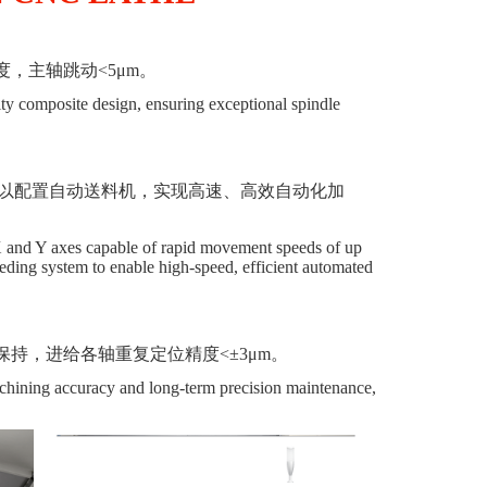
度，主轴跳动
<
5
μ
m
。
ity composite design, ensuring exceptional spindle
钟。可以配置自动送料机，实现高速、高效自动化加
X and Y axes capable of rapid movement speeds of up
eeding system to enable high-speed, efficient automated
保持，进给各轴重复定位精度
<±
3
μm。
 machining accuracy and long-term precision maintenance,