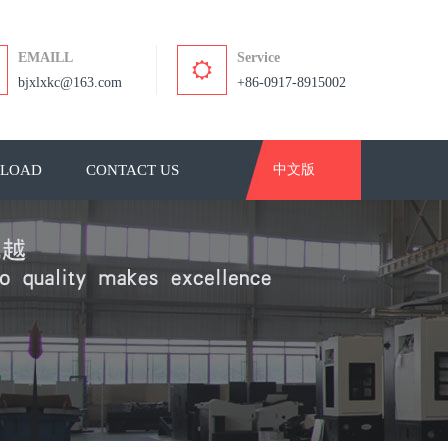
EMAILL
Service
bjxlxkc@163.com
+86-0917-8915002
LOAD
CONTACT US
中文版