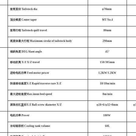
套筒直径
Tailstock dia
φ70mm
顶尖锥度
Center taper
MT No.4
套筒行程
Tailstock quill travel
80mm
尾座体最大行程
Maximum stroke of tailstock body
290mm
倾斜角度
DEG Slant angle
45°
移动距离
X/Z X/Z travel
150/305mm
进给电机功率
Feed motor power
1.2KW/1.2KW
快速移动速度X/Z
Rapid traverse rare X/Z
18/18m/min
最大进给速度Max.imun feed speed
8m/min
滚珠丝杠
直
径X/Z
Ball screw diameter X/Z
φ28×6/φ32×8mm
φ
电机功率
Power
180W
冷却箱容积
Cooling tank volume
60L