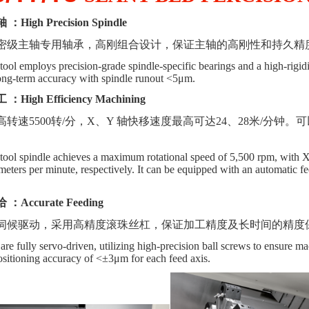
轴
：
High Precision Spindle
密
级
主轴
专用
轴承，高刚组合设计，保证主轴的高刚性和持久精
ool employs precision-grade spindle-specific bearings and a high-rigid
long-term accuracy with spindle runout <5μm.
工
：
High Efficiency Machining
高转速
5500转/分，X、Y 轴快移速度最高可达24、28米/分
tool spindle achieves a maximum rotational speed of 5,500 rpm, with 
meters per minute, respectively. It can be equipped with an automatic f
给
：
Accurate Feeding
伺候驱动，采用高精度滚珠丝杠，保证加工精度及长时间的精度
 are fully servo-driven, utilizing high-precision ball screws to ensure
ositioning accuracy of <±3μm for each feed axis.