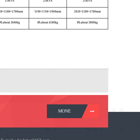
15KVA
25KVA
21KVA
20×1580×1700mm
3190×1760×1960mm
2820×1580×1700mm
约
about
3600
kg
约
about
4500
kg
约
about
3800
kg
MONE