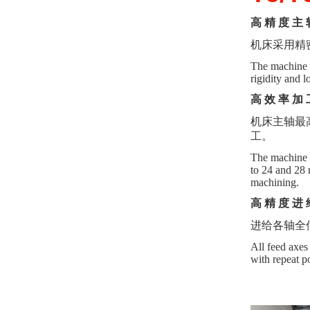
高
精
度
主
机床采用精
The machine t
rigidity and 
高
效
率
加
机床主轴最
工。
The machine 
to 24 and 28 
machining.
高
精
度
进
进给各轴全
All feed axes
with repeat p