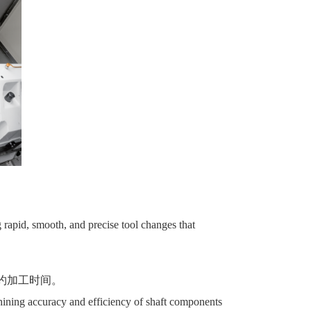
。
g rapid, smooth, and precise tool changes that
约加工时间。
chining accuracy and efficiency of shaft components