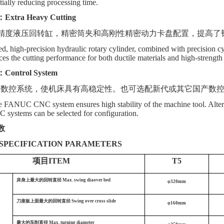
tially reducing processing time.
：
E
xtra
H
eavy
C
utting
精度液压回转缸，精密筒夹和高刚性精密动力卡盘配置，提高了
d, high-precision hydraulic rotary cylinder, combined with precision c
es the cutting performance for both ductile materials and high-strength 
：
Control System
UC数控系统，使机床具有高稳定性。也可选配新代或其它国产数
e FANUC CNC system ensures high stability of the machine tool. Altern
systems can be selected for configuration.
数
SPECIFICATION PARAMETERS
项目ITEM
T5
床身上最大的回转直径
Max. swing diaover bed
φ320mm
刀座板上面最大的回转直径
Swing over cross slide
φ160mm
最大的车削直径
Max. turning diameter