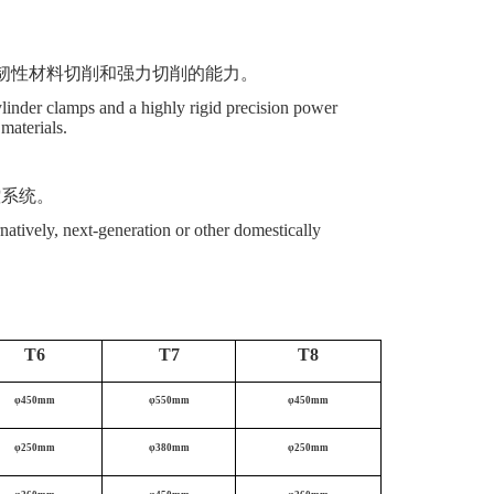
韧性材料切削和强力切削的能力。
ylinder clamps and a highly rigid precision power
materials.
控系统。
atively, next-generation or other domestically
T6
T7
T8
φ450mm
φ550mm
φ450mm
φ250mm
φ380mm
φ250mm