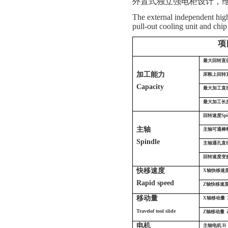
外置式独立强电柜设计，
The external independent high
pull-out cooling unit and chip 
项
最大回转直
加工能力
床鞍上回转
Capacity
最大加工直
最大加工长
回转速度
Spi
主轴
主轴可通棒
Spindle
主轴通孔直
回转速度变
快移速度
X轴快移速
Rapid speed
Z轴快移速
移动量
X轴移动量
Travelof tool slide
Z轴移动量
电机
主轴电机
H