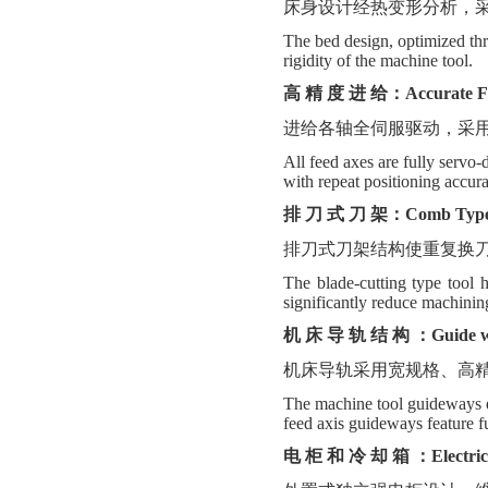
床身设计经热变形分析，
The bed design, optimized thr
rigidity of the machine tool.
高
精
度
进
给：
Accurate F
进给各轴全伺服驱动，采
All feed axes are fully servo
with repeat positioning accur
排
刀
式
刀
架：
Comb Type
排刀式刀架
结构
使重复换
The blade-cutting type tool h
significantly reduce machinin
机
床
导
轨
结
构
：
Guide 
机床导轨采用宽规格、高
The machine tool guideways em
feed axis guideways feature fu
电
柜
和
冷
却
箱
：
Electri