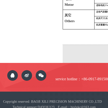
Motor
进给电机
F
e
总电气容量
其它
机床尺寸
(长
Others
机床重量
Ma
service hotline：+86-0917-89150
Copyright reserved: BAOJI XILI PRECISION MACHINERY CO.,LTD
Technical support:DAYOU123 E-mail：bjxlxkc@163.com