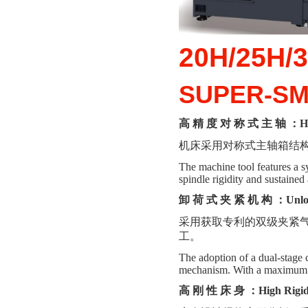
20H/25H/
SUPER-SM
高
精
度
对
称
式
主
轴
：
H
机床采用对称式主轴箱结
The machine tool features a s
spindle rigidity and sustaine
卸
荷
式
夹
紧
机
构
：
Unlo
采用获取专利的双级夹紧
工。
The adoption of a dual-stage 
mechanism. With a maximum sp
高
刚
性
床
身
：
High Rigid