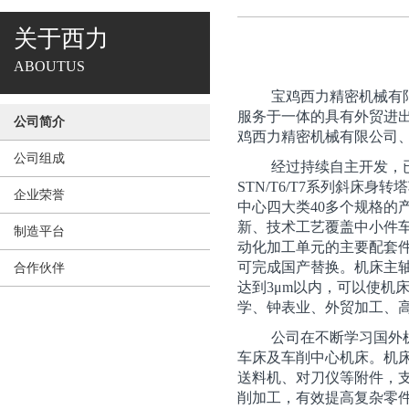
关于西力
ABOUTUS
宝鸡西力精密机械有
服务于一体的具有外贸进
公司简介
鸡西力精密机械有限公司
公司组成
经过持续自主开发，已形
STN/T6/T7系列斜床身转塔车
企业荣誉
中心四大类40多个规格的
新、技术工艺覆盖中小件
制造平台
动化加工单元的主要配套
可完成国产替换。机床主轴跳
合作伙伴
达到3μm以内，可以使机
学、钟表业、外贸加工、
公司在不断学习国外
车床及车削中心机床。机
送料机、对刀仪等附件，
削加工，有效提高复杂零