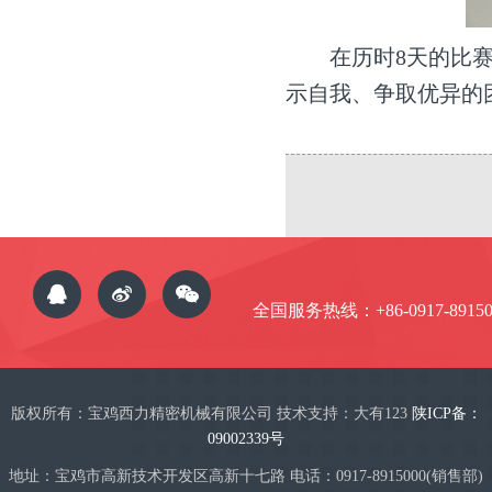
在历时
8
天的比
示自我、争取优异的
全国服务热线：+86-0917-89150
版权所有：宝鸡西力精密机械有限公司 技术支持：大有123
陕ICP备：
09002339号
地址：宝鸡市高新技术开发区高新十七路 电话：0917-8915000(销售部)