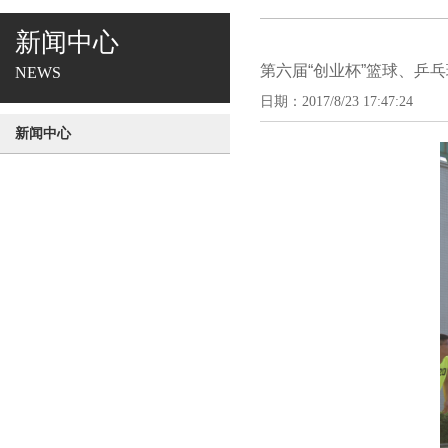
新闻中心
第六届“创业杯”篮球、乒
NEWS
日期：2017/8/23 17:47:24
新闻中心