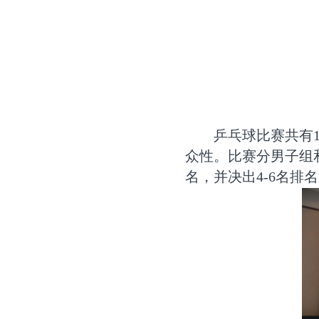
乒乓球比赛共有
众性。比赛分男子组
名，并决出
4-6
名排名