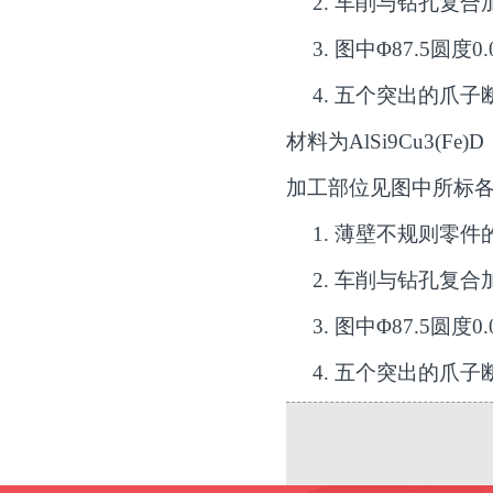
2.
车削与钻孔复合
3.
图中
Φ
87.5
圆度
0.
4.
五个突出的爪子
材料为
AlSi9Cu3(Fe)D
加工部位见图中所标
1.
薄壁不规则零件
2.
车削与钻孔复合
3.
图中
Φ
87.5
圆度
0.
4.
五个突出的爪子