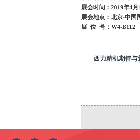
展会时间：
2019年4月
展会地点：北京
-
中国
展
位 号：W4-B112
西力精机期待与