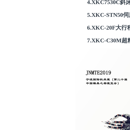
4.
XKC7530
5.
XKC-STN5
6.
XKC-20F大
7.
XKC-C30M