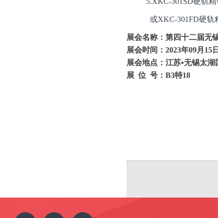
5.
XKC-301SD
或
XKC-301FD
展会名称：
第四十二届无
展会时间：
20
23
年
09
月
15
展会地点：
江苏
▪无锡太湖
展
位
号：
B3特18