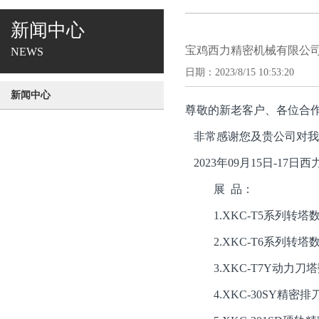
新闻中心
宝鸡西力精密机械有限公司
NEWS
日期：2023/8/15 10:53:20
新闻中心
尊敬的新老客户、各位合
非常感谢您及贵公司对我
20
23
年
09月15日-17日
西
展
品：
1.
XKC-T5系列
转塔
2.
XKC-T6系列转塔
3.
XKC-T7Y动力
4.
XKC-30SY精密