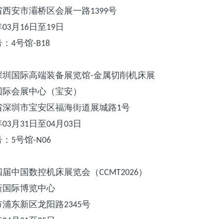
省西安市灞桥区会展一路
号
1399
年
月
日至
日
03
16
19
号：
号馆
4
-B18
深圳国际高端装备展览馆
金属切削机床展
-
国际会展中心（宝安）
省深圳市宝安区福海街道展城路
号
1
年
月
日至
月
日
03
31
04
03
号：
号馆
5
-N06
四届中国数控机床展览会（
）
CCMT2026
新国际博览中心
市浦东新区龙阳路
号
2345