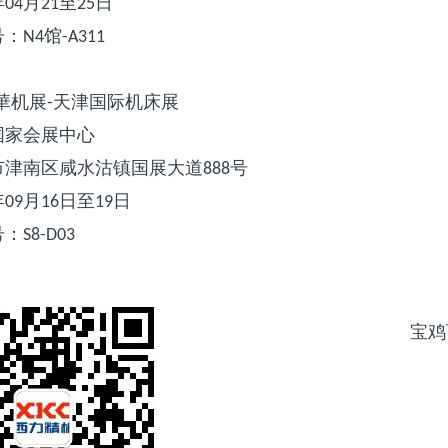
年
月
至
日
04
21
25
号：
馆
N4
-A311
華机展
天津国际机床展
-
国家会展中心
市津南区咸水沽镇国展大道
号
888
年
月
日至
日
09
16
19
号：
S8-D03
宝鸡西力